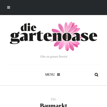
Alles im grünen Bereich
MENU
TAG
Baumarkt