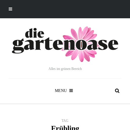
Alles im grünen Bereich
MENU
TAG
Frühling