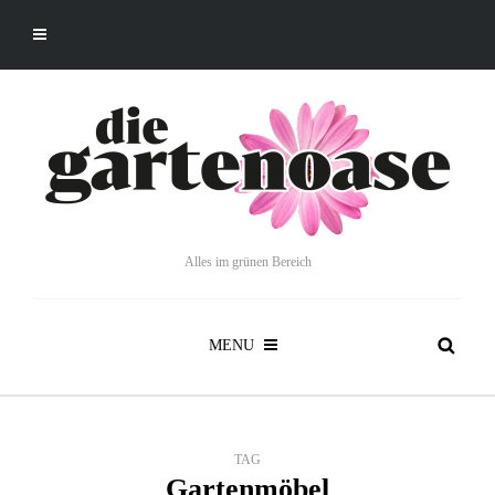
Alles im grünen Bereich
MENU
TAG
Gartenmöbel