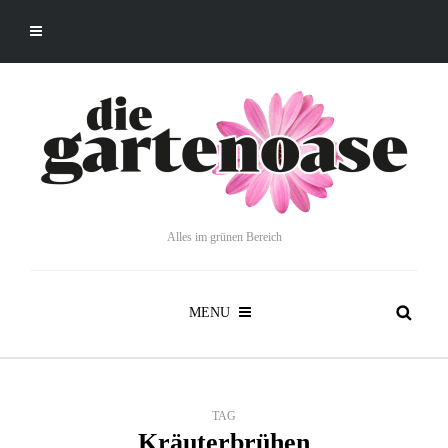
Alles im grünen Bereich
MENU
TAG
Kräuterbrühen