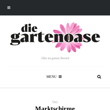
Alles im grünen Bereich
MENU
TAG
Marktschirme