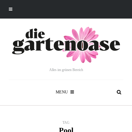
Alles im grünen Bereich
MENU
TAG
Pool