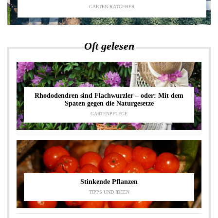
GARTEN-RATGEBER
Oft gelesen
Rhododendren sind Flachwurzler – oder: Mit dem
Spaten gegen die Naturgesetze
GARTENPFLEGE
Stinkende Pflanzen
TIPPS UND IDEEN