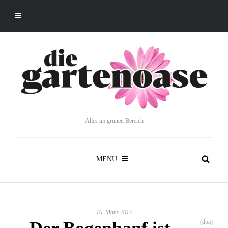
Alles im grünen Bereich
MENU
16. März 2017
(dpa)