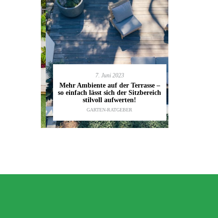
7. Juni 2023
en deinen
11.
Mehr Ambiente auf der Terrasse –
kannst
so einfach lässt sich der Sitzbereich
Gartenmöbel
ESTALTUNG
,
stilvoll aufwerten!
die wic
IDEEN
GARTEN-RATGEBER
TI