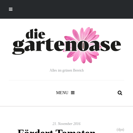
Alles im grünen Bereich
MENU
21. November 2016
(dpa)