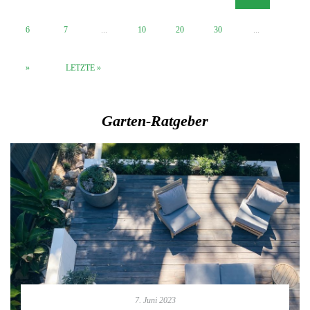
6
7
...
10
20
30
...
»
LETZTE »
Garten-Ratgeber
7. Juni 2023