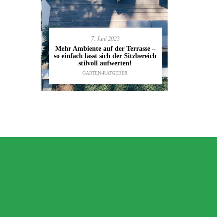
7. Juni 2023
en deinen
11.
Mehr Ambiente auf der Terrasse –
kannst
so einfach lässt sich der Sitzbereich
Gartenmöbel
ESTALTUNG
,
stilvoll aufwerten!
die wic
IDEEN
GARTEN-RATGEBER
TI