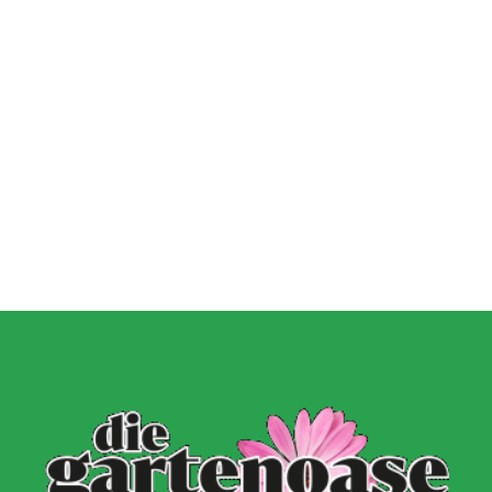
2. September 2024
Wie du mit Kunstpflanz
11. November 2022
Garten verschönern 
Gartenmöbel winterfest machen –
GARTEN-RATGEBER
,
GARTENG
die wichtigsten Aufgaben
TIPPS UND IDEEN
PFLANZEN
,
TIPPS UND 