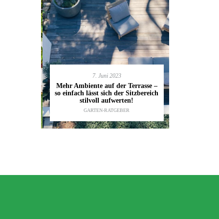
7. Juni 2023
en deinen
11.
Mehr Ambiente auf der Terrasse –
kannst
so einfach lässt sich der Sitzbereich
Gartenmöbel
ESTALTUNG
,
stilvoll aufwerten!
die wic
IDEEN
GARTEN-RATGEBER
TI