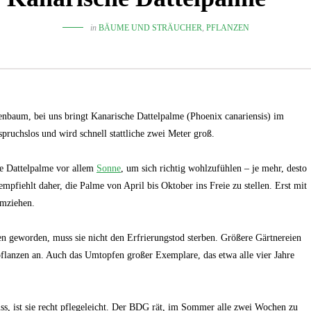
in
BÄUME UND STRÄUCHER
,
PFLANZEN
leenbaum, bei uns bringt Kanarische Dattelpalme (Phoenix canariensis) im
spruchslos und wird schnell stattliche zwei Meter groß.
e Dattelpalme vor allem
Sonne
, um sich richtig wohlzufühlen – je mehr, desto
fiehlt daher, die Palme von April bis Oktober ins Freie zu stellen. Erst mit
umziehen.
n geworden, muss sie nicht den Erfrierungstod sterben. Größere Gärtnereien
pflanzen an. Auch das Umtopfen großer Exemplare, das etwa alle vier Jahre
s, ist sie recht pflegeleicht. Der BDG rät, im Sommer alle zwei Wochen zu