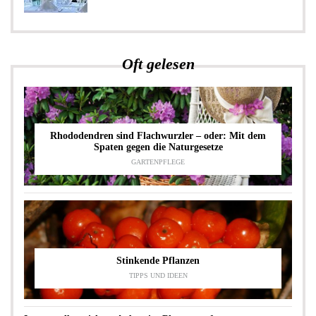
Oft gelesen
Rhododendren sind Flachwurzler – oder: Mit dem
Spaten gegen die Naturgesetze
GARTENPFLEGE
Stinkende Pflanzen
TIPPS UND IDEEN