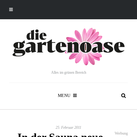
Alles im grünen Bereich
MENU
25. Februar 2011
Werbung