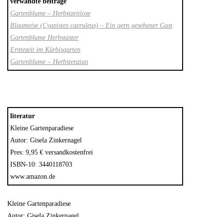
verwandte beiträge
Gartenblume – Herbstzeitlose
Blaumeise (Cyanistes caeruleus) – Ein gern gesehener Gast
Gartenblume Herbstaster
Erntezeit im Kürbisgarten
Gartenblume – Herbstenzian
literatur
Kleine Gartenparadiese
Autor: Gisela Zinkernagel
Pres: 9,95 € versandkostenfrei
ISBN-10: 3440118703
www.amazon.de
Kleine Gartenparadiese
Autor: Gisela Zinkernagel