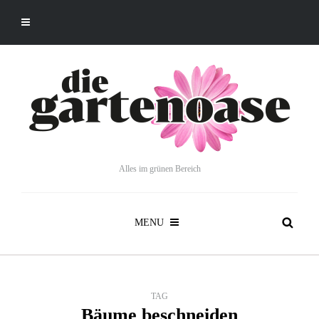
Alles im grünen Bereich
MENU
TAG
Bäume beschneiden