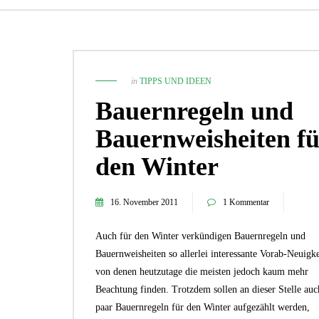
in
TIPPS UND IDEEN
Bauernregeln und
Bauernweisheiten fü
den Winter
16. November 2011
1 Kommentar
Auch für den Winter verkündigen Bauernregeln und
1. November 2021
Die 5 besten Zimmerpflanzen für
Bauernweisheiten so allerlei interessante Vorab-Neuigke
Pflanzenneulinge!
von denen heutzutage die meisten jedoch kaum mehr
TIPPS UND IDEEN
Beachtung finden. Trotzdem sollen an dieser Stelle auc
paar Bauernregeln für den Winter aufgezählt werden,