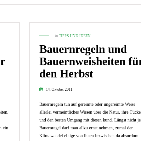
in
TIPPS UND IDEEN
Bauernregeln und
r
Bauernweisheiten fü
den Herbst
14. Oktober 2011
2. September 2024
Wie du mit Kunstpflanz
29. April 2019
Bauernregeln tun auf gereimte oder ungereimte Weise
Garten verschönern 
9 Tipps: So wird die Gartenparty
iten,
allerlei vermeintliches Wissen über die Natur, ihre Tück
GARTEN-RATGEBER
,
GARTENG
ein voller Erfolg
und den besten Umgang mit diesen kund. Längst nicht je
TIPPS UND IDEEN
PFLANZEN
,
TIPPS UND 
h ein
Bauernregel darf man allzu ernst nehmen, zumal der
Klimawandel einige von ihnen inzwischen da absurdum