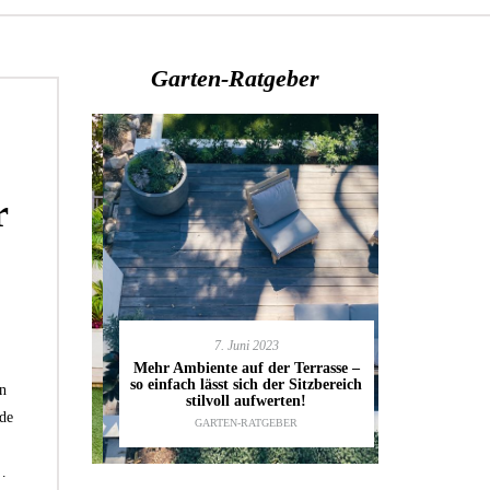
Garten-Ratgeber
r
7. Juni 2023
en deinen
11.
Mehr Ambiente auf der Terrasse –
kannst
so einfach lässt sich der Sitzbereich
Gartenmöbel
en
ESTALTUNG
,
stilvoll aufwerten!
die wic
de
IDEEN
GARTEN-RATGEBER
TI
…