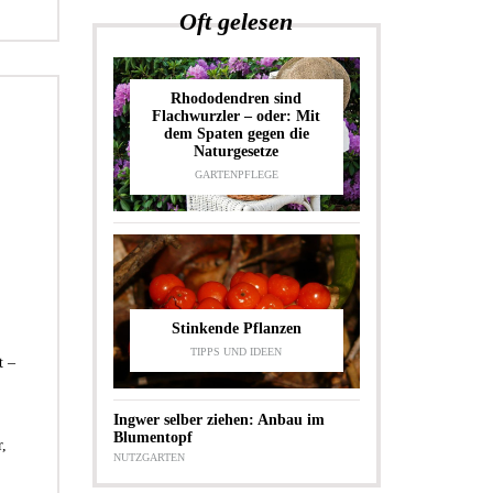
Oft gelesen
Rhododendren sind
Flachwurzler – oder: Mit
dem Spaten gegen die
Naturgesetze
GARTENPFLEGE
Stinkende Pflanzen
TIPPS UND IDEEN
t –
Ingwer selber ziehen: Anbau im
Blumentopf
,
NUTZGARTEN