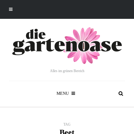
Alles im grünen Bereich
MENU
TAG
Beet