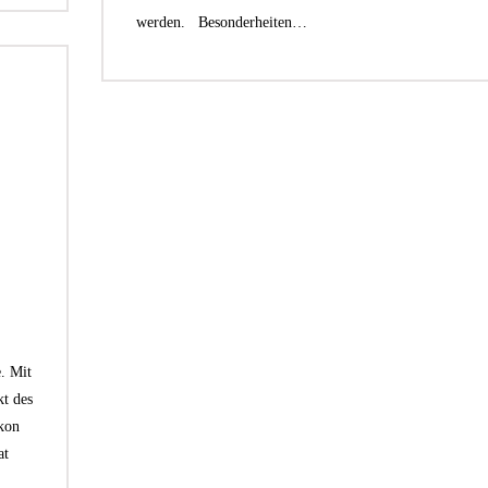
werden. Besonderheiten…
. Mit
kt des
kon
at