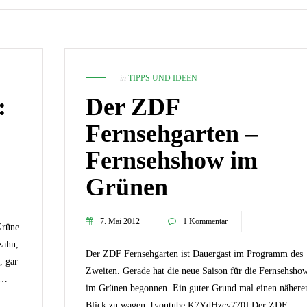
in
TIPPS UND IDEEN
:
Der ZDF
Fernsehgarten –
Fernsehshow im
Grünen
2. September 2024
7. Mai 2012
1 Kommentar
Wie du mit Kunstpflanz
Grüne
29. April 2019
Garten verschönern 
9 Tipps: So wird die Gartenparty
zahn,
GARTEN-RATGEBER
,
GARTENG
ein voller Erfolg
Der ZDF Fernsehgarten ist Dauergast im Programm des
, gar
TIPPS UND IDEEN
PFLANZEN
,
TIPPS UND 
Zweiten. Gerade hat die neue Saison für die Fernsehsho
r…
im Grünen begonnen. Ein guter Grund mal einen nähere
Blick zu wagen. [youtube K7YdHzcv770] Der ZDF