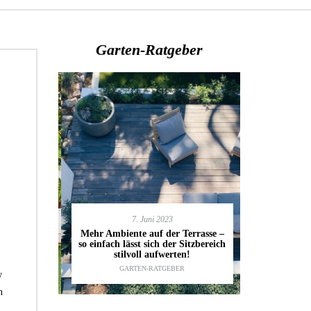
Garten-Ratgeber
7. Juni 2023
en deinen
11.
Mehr Ambiente auf der Terrasse –
kannst
so einfach lässt sich der Sitzbereich
Gartenmöbel
ESTALTUNG
,
stilvoll aufwerten!
die wic
IDEEN
GARTEN-RATGEBER
TI
w
n