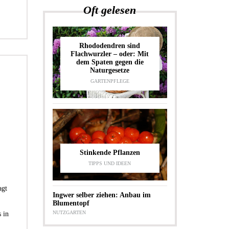
Oft gelesen
Rhododendren sind
Flachwurzler – oder: Mit
dem Spaten gegen die
Naturgesetze
GARTENPFLEGE
Stinkende Pflanzen
TIPPS UND IDEEN
agt
Ingwer selber ziehen: Anbau im
Blumentopf
NUTZGARTEN
 in