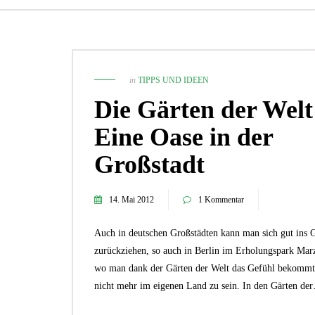
in
TIPPS UND IDEEN
Die Gärten der Welt
Eine Oase in der
Großstadt
14. Mai 2012
1 Kommentar
Auch in deutschen Großstädten kann man sich gut ins 
1. November 2021
Die 5 besten Zimmerpflanzen für
zurückziehen, so auch in Berlin im Erholungspark Mar
Pflanzenneulinge!
wo man dank der Gärten der Welt das Gefühl bekommt
TIPPS UND IDEEN
nicht mehr im eigenen Land zu sein. In den Gärten de