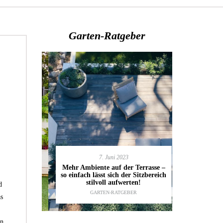
Garten-Ratgeber
7. Juni 2023
en deinen
11.
Mehr Ambiente auf der Terrasse –
kannst
so einfach lässt sich der Sitzbereich
Gartenmöbel
ESTALTUNG
,
stilvoll aufwerten!
die wic
d
IDEEN
GARTEN-RATGEBER
TI
as
n.