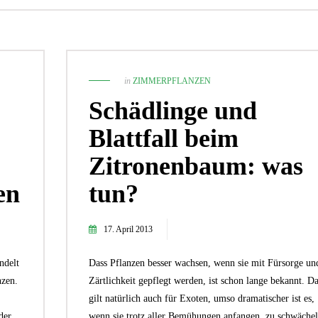
in
ZIMMERPFLANZEN
Schädlinge und
Blattfall beim
Zitronenbaum: was
en
tun?
2. September 2024
17. April 2013
Wie du mit Kunstpflanz
29. April 2019
Garten verschönern 
9 Tipps: So wird die Gartenparty
GARTEN-RATGEBER
,
GARTENG
ein voller Erfolg
ndelt
Dass Pflanzen besser wachsen, wenn sie mit Fürsorge un
TIPPS UND IDEEN
PFLANZEN
,
TIPPS UND 
nzen.
Zärtlichkeit gepflegt werden, ist schon lange bekannt. D
gilt natürlich auch für Exoten, umso dramatischer ist es,
der
wenn sie trotz aller Bemühungen anfangen, zu schwächel