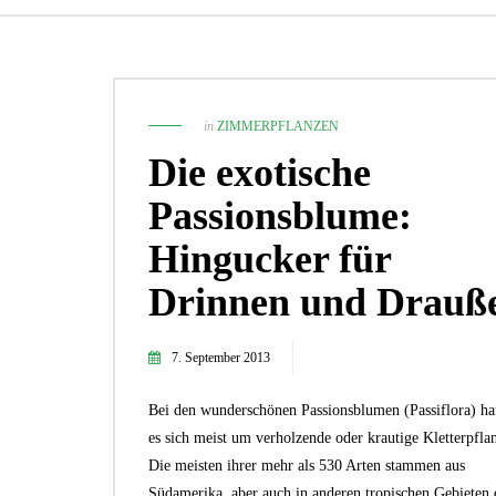
in
ZIMMERPFLANZEN
Die exotische
Passionsblume:
Hingucker für
Drinnen und Drauß
7. September 2013
1. November 2021
Die 5 besten Zimmerpflanzen für
Pflanzenneulinge!
Bei den wunderschönen Passionsblumen (Passiflora) ha
TIPPS UND IDEEN
es sich meist um verholzende oder krautige Kletterpfla
Die meisten ihrer mehr als 530 Arten stammen aus
Südamerika, aber auch in anderen tropischen Gebieten 