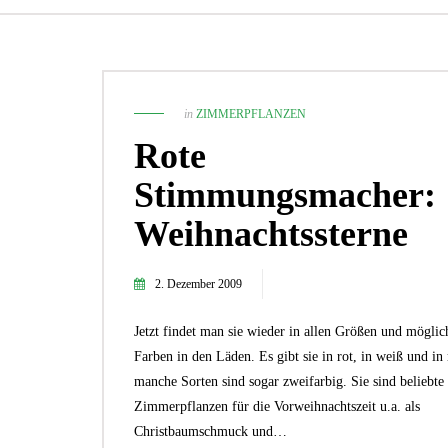
in
ZIMMERPFLANZEN
Rote
Stimmungsmacher:
Weihnachtssterne
2. Dezember 2009
Jetzt findet man sie wieder in allen Größen und möglic
1. November 2021
Die 5 besten Zimmerpflanzen für
Farben in den Läden. Es gibt sie in rot, in weiß und in 
Pflanzenneulinge!
manche Sorten sind sogar zweifarbig. Sie sind beliebte
TIPPS UND IDEEN
Zimmerpflanzen für die Vorweihnachtszeit u.a. als
Christbaumschmuck und…