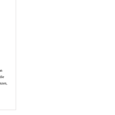
an
die
nzen,