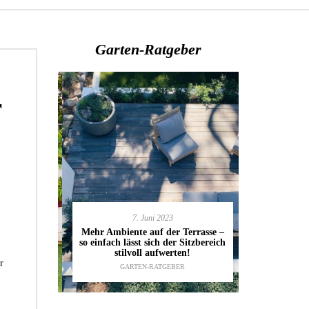
Garten-Ratgeber
r
7. Juni 2023
en deinen
11.
Mehr Ambiente auf der Terrasse –
kannst
so einfach lässt sich der Sitzbereich
Gartenmöbel
ESTALTUNG
,
stilvoll aufwerten!
die wic
r
IDEEN
GARTEN-RATGEBER
TI