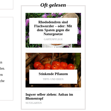
Oft gelesen
Rhododendren sind
Flachwurzler – oder: Mit
dem Spaten gegen die
Naturgesetze
GARTENPFLEGE
in
len.
Stinkende Pflanzen
en
TIPPS UND IDEEN
che
Ingwer selber ziehen: Anbau im
Blumentopf
NUTZGARTEN