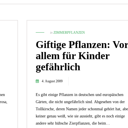
in
ZIMMERPFLANZEN
Giftige Pflanzen: Vo
allem für Kinder
gefährlich
4. August 2009
2. September 2024
Wie du mit Kunstpflanz
hen
29. April 2019
Es gibt einige Pflanzen in deutschen und europäischen
Garten verschönern 
9 Tipps: So wird die Gartenparty
rosa,
Gärten, die nicht ungefährlich sind. Abgesehen von der
GARTEN-RATGEBER
,
GARTENG
ein voller Erfolg
Tollkirsche, deren Namen jeder schonmal gehört hat, abe
TIPPS UND IDEEN
PFLANZEN
,
TIPPS UND 
keiner genau weiß, wie sie aussieht, gibt es noch einige
andere sehr hübsche Zierpflanzen, die beim…