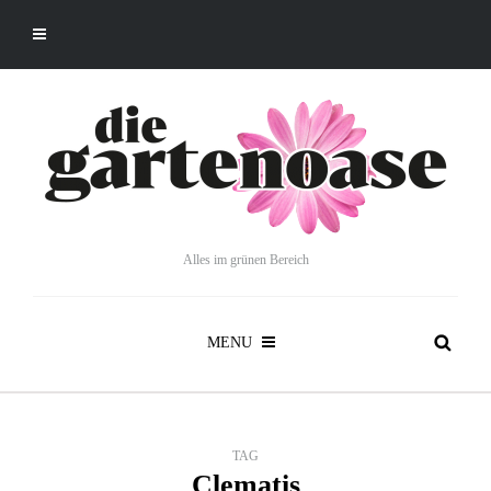
Alles im grünen Bereich
MENU
TAG
Clematis