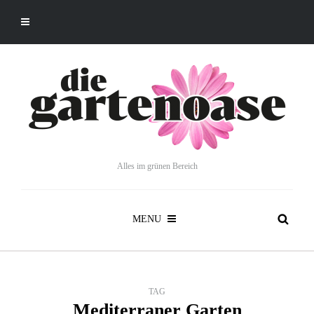
Alles im grünen Bereich
MENU
TAG
Mediterraner Garten