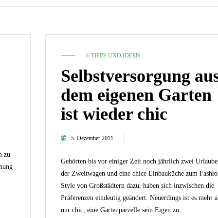
in
TIPPS UND IDEEN
Selbstversorgung au
dem eigenen Garten
ist wieder chic
5. Dezember 2011
2. September 2024
n zu
Wie du mit Kunstpflanz
29. April 2019
Gehörten bis vor einiger Zeit noch jährlich zwei Urlaube
Garten verschönern 
chung
9 Tipps: So wird die Gartenparty
der Zweitwagen und eine chice Einbauküche zum Fashio
GARTEN-RATGEBER
,
GARTENG
ein voller Erfolg
Style von Großstädtern dazu, haben sich inzwischen die
TIPPS UND IDEEN
PFLANZEN
,
TIPPS UND 
Präferenzen eindeutig geändert. Neuerdings ist es mehr a
nur chic, eine Gartenparzelle sein Eigen zu…