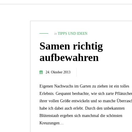
in
TIPPS UND IDEEN
Samen richtig
aufbewahren
24. Oktober 2013
Eigenen Nachwuchs im Garten zu ziehen ist ein tolles
Erlebnis. Gespannt beobachte, wie sich zarte Pflänzche
1. November 2021
ihrer vollen Größe entwickeln und so manche Überras
Die 5 besten Zimmerpflanzen für
Pflanzenneulinge!
habe ich dabei auch erlebt. Durch den unbekannten
TIPPS UND IDEEN
Blütenstaub ergeben sich manchmal die schönsten
Kreuzungen…