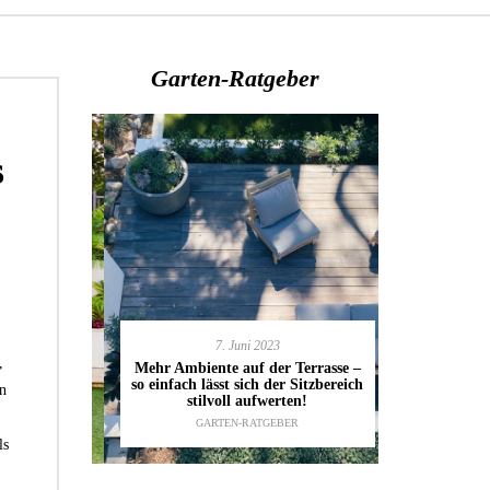
Garten-Ratgeber
s
7. Juni 2023
en deinen
,
11.
Mehr Ambiente auf der Terrasse –
kannst
so einfach lässt sich der Sitzbereich
Gartenmöbel
n
ESTALTUNG
,
stilvoll aufwerten!
die wic
IDEEN
GARTEN-RATGEBER
TI
ls