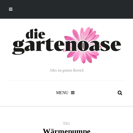
Alles im grünen Bereich
MENU
TAG
Wärmepumpe