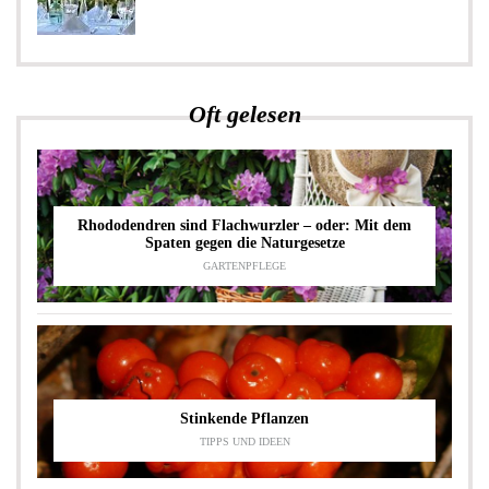
Oft gelesen
Rhododendren sind Flachwurzler – oder: Mit dem
Spaten gegen die Naturgesetze
GARTENPFLEGE
Stinkende Pflanzen
TIPPS UND IDEEN