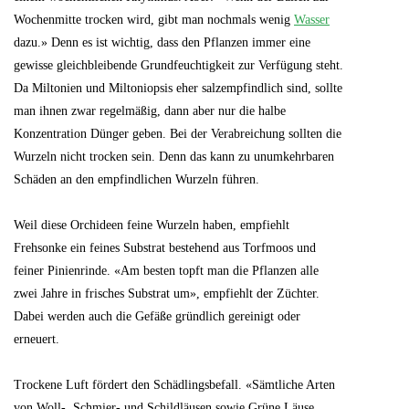
Wochenmitte trocken wird, gibt man nochmals wenig
Wasser
dazu.» Denn es ist wichtig, dass den Pflanzen immer eine
gewisse gleichbleibende Grundfeuchtigkeit zur Verfügung steht.
Da Miltonien und Miltoniopsis eher salzempfindlich sind, sollte
man ihnen zwar regelmäßig, dann aber nur die halbe
Konzentration Dünger geben. Bei der Verabreichung sollten die
Wurzeln nicht trocken sein. Denn das kann zu unumkehrbaren
Schäden an den empfindlichen Wurzeln führen.
Weil diese Orchideen feine Wurzeln haben, empfiehlt
Frehsonke ein feines Substrat bestehend aus Torfmoos und
feiner Pinienrinde. «Am besten topft man die Pflanzen alle
zwei Jahre in frisches Substrat um», empfiehlt der Züchter.
Dabei werden auch die Gefäße gründlich gereinigt oder
erneuert.
Trockene Luft fördert den Schädlingsbefall. «Sämtliche Arten
von Woll-, Schmier- und Schildläusen sowie Grüne Läuse