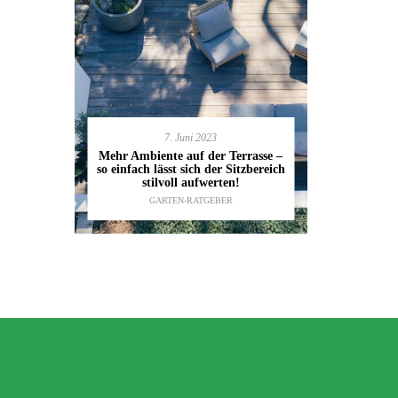
7. Juni 2023
en deinen
11.
Mehr Ambiente auf der Terrasse –
kannst
so einfach lässt sich der Sitzbereich
Gartenmöbel
ESTALTUNG
,
stilvoll aufwerten!
die wic
IDEEN
GARTEN-RATGEBER
TI