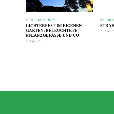
in
TIPPS UND IDEEN
in
GARTE
LICHTERFEST IM EIGENEN
STRA
GARTEN: BELEUCHTETE
25. März 
PFLANZGEFÄSSE UND CO
7. Juni 2023
8. August 2016
Mehr Ambiente auf der Terrasse –
so einfach lässt sich der Sitzbereich
stilvoll aufwerten!
GARTEN-RATGEBER