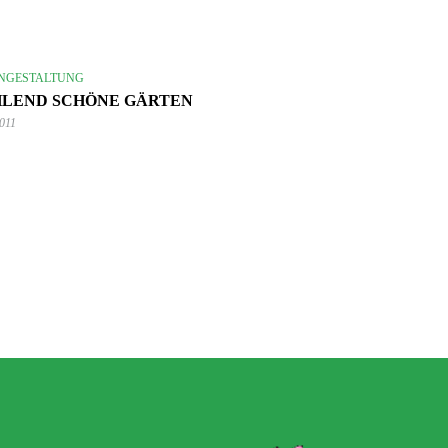
NGESTALTUNG
HLEND SCHÖNE GÄRTEN
2011
2. September 2024
Wie du mit Kunstpflanz
11. November 2022
Garten verschönern 
Gartenmöbel winterfest machen –
GARTEN-RATGEBER
,
GARTENG
die wichtigsten Aufgaben
TIPPS UND IDEEN
PFLANZEN
,
TIPPS UND 