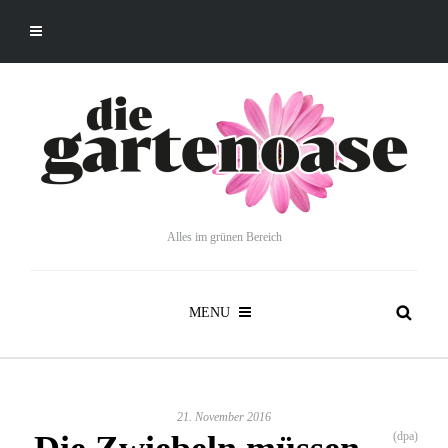
Alles im grünen Bereich
MENU
21. November 2016
(dpa)