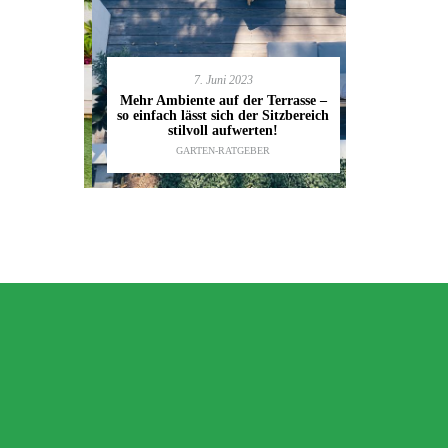
7. Juni 2023
en deinen
11.
Mehr Ambiente auf der Terrasse –
kannst
so einfach lässt sich der Sitzbereich
Gartenmöbel
ESTALTUNG
,
stilvoll aufwerten!
die wic
IDEEN
GARTEN-RATGEBER
TI