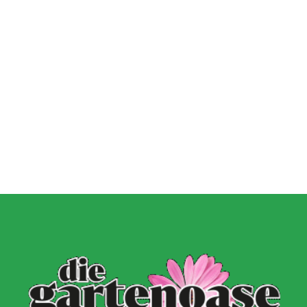
2. September 2024
Wie du mit Kunstpflanz
11. November 2022
Garten verschönern 
Gartenmöbel winterfest machen –
GARTEN-RATGEBER
,
GARTENG
die wichtigsten Aufgaben
TIPPS UND IDEEN
PFLANZEN
,
TIPPS UND 