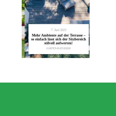
7. Juni 2023
en deinen
11.
Mehr Ambiente auf der Terrasse –
kannst
so einfach lässt sich der Sitzbereich
Gartenmöbel
ESTALTUNG
,
stilvoll aufwerten!
die wic
IDEEN
GARTEN-RATGEBER
TI