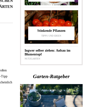
ISCHEN
ÄRTEN
Stinkende Pflanzen
TIPPS UND IDEEN
Ingwer selber ziehen: Anbau im
Blumentopf
NUTZGARTEN
roßen
Garten-Ratgeber
V-Tipp
cheinlich