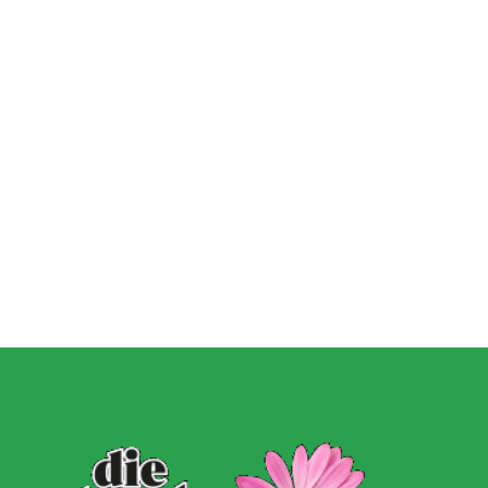
2. September 2024
Wie du mit Kunstpflanz
11. November 2022
Garten verschönern 
Gartenmöbel winterfest machen –
GARTEN-RATGEBER
,
GARTENG
die wichtigsten Aufgaben
TIPPS UND IDEEN
PFLANZEN
,
TIPPS UND 