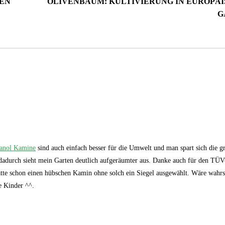
TEN
OLIVENBAUM: KULTIVIERUNG IN EUROPÄ
G
hanol Kamine
sind auch einfach besser für die Umwelt und man spart sich die g
dadurch sieht mein Garten deutlich aufgeräumter aus. Danke auch für den TÜ
atte schon einen hübschen Kamin ohne solch ein Siegel ausgewählt. Wäre wahrs
e Kinder ^^.