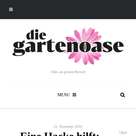
Alles im grünen Bereich
MENU
21. November 2016
(dpa)