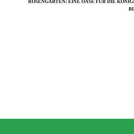
ROSENGARTEN: EINE OASE FÜR DIE KÖNIG
B
2. September 2024
Wie du mit Kunstpflanz
11. November 2022
Garten verschönern 
Gartenmöbel winterfest machen –
GARTEN-RATGEBER
,
GARTENG
die wichtigsten Aufgaben
TIPPS UND IDEEN
PFLANZEN
,
TIPPS UND 