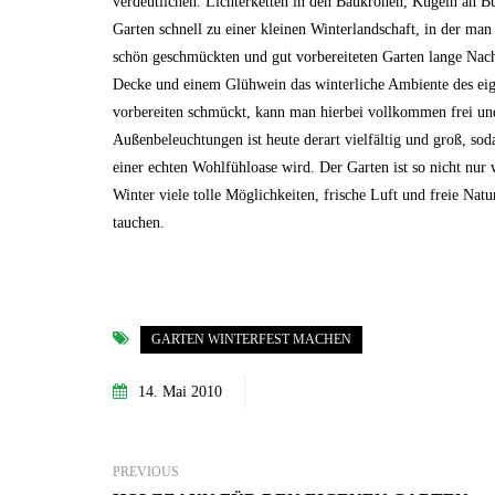
verdeutlichen. Lichterketten in den Baukronen, Kugeln an
Garten schnell zu einer kleinen Winterlandschaft, in der ma
schön geschmückten und gut vorbereiteten Garten lange Nac
Decke und einem Glühwein das winterliche Ambiente des ei
vorbereiten schmückt, kann man hierbei vollkommen frei und
Außenbeleuchtungen ist heute derart vielfältig und groß, soda
einer echten Wohlfühloase wird. Der Garten ist so nicht nur 
Winter viele tolle Möglichkeiten, frische Luft und freie Na
tauchen.
GARTEN WINTERFEST MACHEN
14. Mai 2010
PREVIOUS