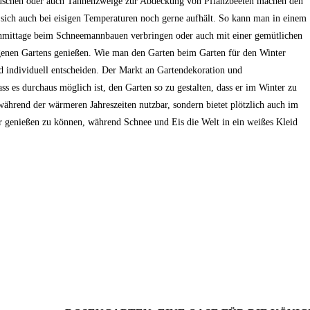
 Büschen oder auch Tannenzweige zur Abdeckung von Pflanzbeeten machen den
n sich auch bei eisigen Temperaturen noch gerne aufhält. So kann man in einem
hmittage beim Schneemannbauen verbringen oder auch mit einer gemütlichen
genen Gartens genießen. Wie man den Garten beim Garten für den Winter
 individuell entscheiden. Der Markt an Gartendekoration und
ss es durchaus möglich ist, den Garten so zu gestalten, dass er im Winter zu
während der wärmeren Jahreszeiten nutzbar, sondern bietet plötzlich auch im
tur genießen zu können, während Schnee und Eis die Welt in ein weißes Kleid