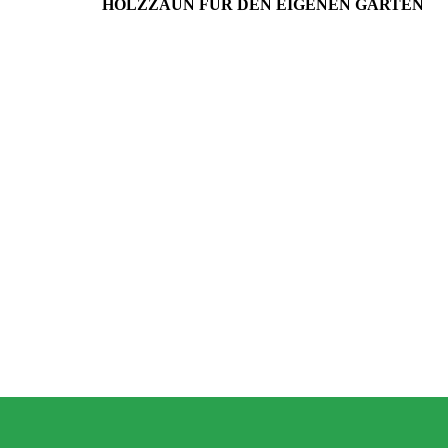
HOLZZAUN FÜR DEN EIGENEN GARTEN
7. Juni 2023
Mehr Ambiente auf der Terrasse –
so einfach lässt sich der Sitzbereich
stilvoll aufwerten!
GARTEN-RATGEBER