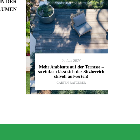
IN DER
LUMEN
7. Juni 2023
en deinen
11.
Mehr Ambiente auf der Terrasse –
kannst
so einfach lässt sich der Sitzbereich
Gartenmöbel
ESTALTUNG
,
stilvoll aufwerten!
die wic
IDEEN
GARTEN-RATGEBER
TI