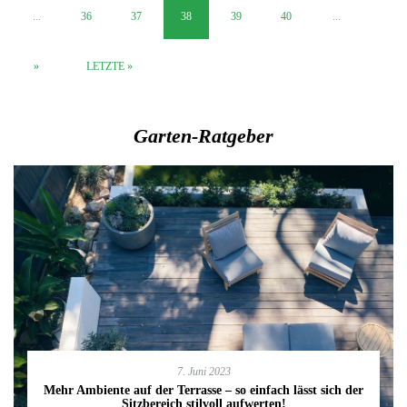
...
36
37
38
39
40
...
»
LETZTE »
Garten-Ratgeber
7. Juni 2023
Mehr Ambiente auf der Terrasse – so einfach lässt sich der
Sitzbereich stilvoll aufwerten!