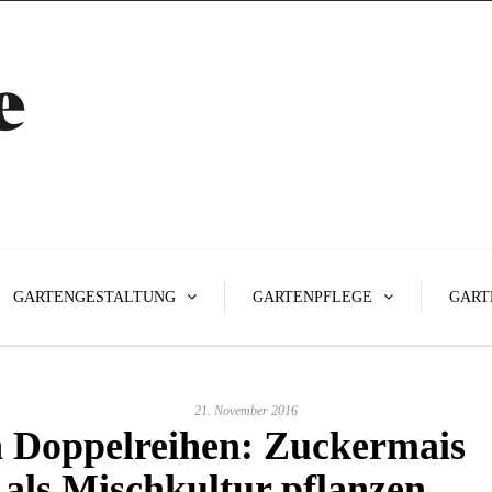
GARTENGESTALTUNG
GARTENPFLEGE
GART
21. November 2016
n Doppelreihen: Zuckermais
als Mischkultur pflanzen