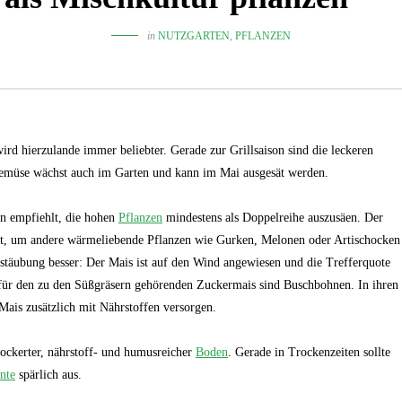
in
NUTZGARTEN
,
PFLANZEN
rd hierzulande immer beliebter. Gerade zur Grillsaison sind die leckeren
emüse wächst auch im Garten und kann im Mai ausgesät werden.
n empfiehlt, die hohen
Pflanzen
mindestens als Doppelreihe auszusäen. Der
gut, um andere wärmeliebende Pflanzen wie Gurken, Melonen oder Artischocken
estäubung besser: Der Mais ist auf den Wind angewiesen und die Trefferquote
r für den zu den Süßgräsern gehörenden Zuckermais sind Buschbohnen. In ihren
Mais zusätzlich mit Nährstoffen versorgen.
elockerter, nährstoff- und humusreicher
Boden
. Gerade in Trockenzeiten sollte
nte
spärlich aus.