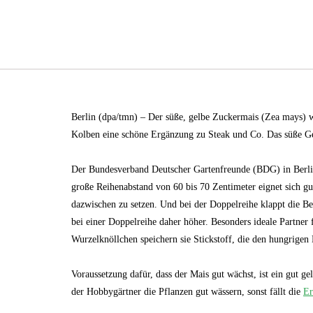
Berlin (dpa/tmn) – Der süße, gelbe Zuckermais (Zea mays) wi
Kolben eine schöne Ergänzung zu Steak und Co. Das süße G
Der Bundesverband Deutscher Gartenfreunde (BDG) in Berli
große Reihenabstand von 60 bis 70 Zentimeter eignet sich 
dazwischen zu setzen. Und bei der Doppelreihe klappt die B
bei einer Doppelreihe daher höher. Besonders ideale Partne
Wurzelknöllchen speichern sie Stickstoff, die den hungrigen 
Voraussetzung dafür, dass der Mais gut wächst, ist ein gut g
der Hobbygärtner die Pflanzen gut wässern, sonst fällt die
Er