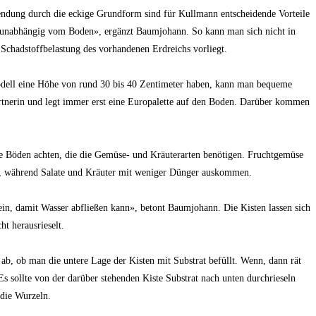
endung durch die eckige Grundform sind für Kullmann entscheidende Vorteile
h unabhängig vom Boden», ergänzt Baumjohann. So kann man sich nicht in
 Schadstoffbelastung des vorhandenen Erdreichs vorliegt.
odell eine Höhe von rund 30 bis 40 Zentimeter haben, kann man bequeme
rtnerin und legt immer erst eine Europalette auf den Boden. Darüber kommen
he Böden achten, die die Gemüse- und Kräuterarten benötigen. Fruchtgemüse
t, während Salate und Kräuter mit weniger Dünger auskommen.
ein, damit Wasser abfließen kann», betont Baumjohann. Die Kisten lassen sich
ht herausrieselt.
ab, ob man die untere Lage der Kisten mit Substrat befüllt. Wenn, dann rät
Es sollte von der darüber stehenden Kiste Substrat nach unten durchrieseln
 die Wurzeln.