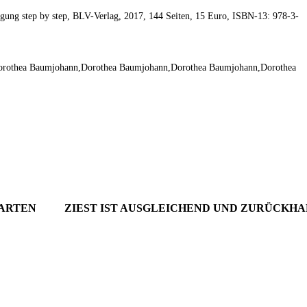
gung step by step, BLV-Verlag, 2017, 144 Seiten, 15 Euro, ISBN-13: 978-3-
Dorothea Baumjohann,Dorothea Baumjohann,Dorothea Baumjohann,Dorothea
2. September 2024
Wie du mit Kunstpflanz
11. November 2022
Garten verschönern 
Gartenmöbel winterfest machen –
GARTEN-RATGEBER
,
GARTENG
die wichtigsten Aufgaben
TIPPS UND IDEEN
PFLANZEN
,
TIPPS UND 
GARTEN
ZIEST IST AUSGLEICHEND UND ZURÜCKH