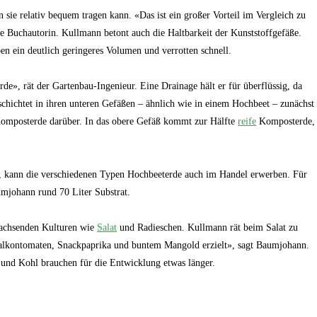
n sie relativ bequem tragen kann. «Das ist ein großer Vorteil im Vergleich zu
ie Buchautorin. Kullmann betont auch die Haltbarkeit der Kunststoffgefäße.
en ein deutlich geringeres Volumen und verrotten schnell.
de», rät der Gartenbau-Ingenieur. Eine Drainage hält er für überflüssig, da
hichtet in ihren unteren Gefäßen – ähnlich wie in einem Hochbeet – zunächst
 Komposterde darüber. In das obere Gefäß kommt zur Hälfte
reife
Komposterde,
t, kann die verschiedenen Typen Hochbeeterde auch im Handel erwerben. Für
mjohann rund 70 Liter Substrat.
wachsenden Kulturen wie
Salat
und Radieschen. Kullmann rät beim Salat zu
Balkontomaten, Snackpaprika und buntem Mangold erzielt», sagt Baumjohann.
und Kohl brauchen für die Entwicklung etwas länger.