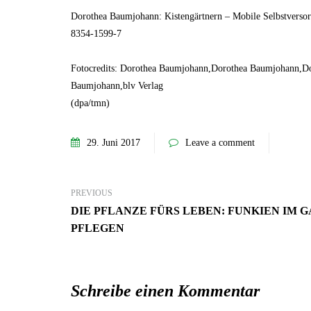
Dorothea Baumjohann: Kistengärtnern – Mobile Selbstversor
8354-1599-7
Fotocredits: Dorothea Baumjohann,Dorothea Baumjohann,
Baumjohann,blv Verlag
(dpa/tmn)
7. Juni 2023
Mehr Ambiente auf der Terrasse –
so einfach lässt sich der Sitzbereich
29. Juni 2017
Leave a comment
stilvoll aufwerten!
GARTEN-RATGEBER
PREVIOUS
DIE PFLANZE FÜRS LEBEN: FUNKIEN IM 
PFLEGEN
Schreibe einen Kommentar