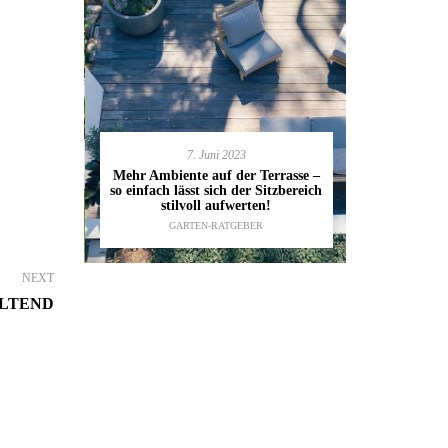
7. Juni 2023
en deinen
11.
Mehr Ambiente auf der Terrasse –
kannst
so einfach lässt sich der Sitzbereich
Gartenmöbel
ESTALTUNG
,
stilvoll aufwerten!
die wic
IDEEN
GARTEN-RATGEBER
TI
NEXT
ALTEND