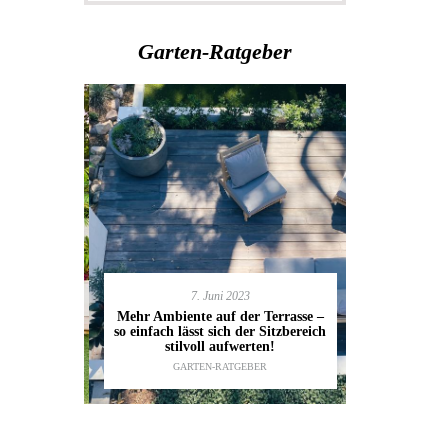
Garten-Ratgeber
7. Juni 2023
en deinen
11.
Mehr Ambiente auf der Terrasse –
kannst
so einfach lässt sich der Sitzbereich
Gartenmöbel
ESTALTUNG
,
stilvoll aufwerten!
die wic
IDEEN
GARTEN-RATGEBER
TI