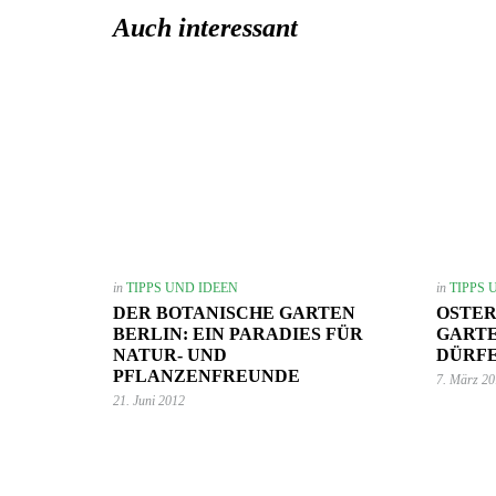
Auch interessant
in
TIPPS UND IDEEN
in
TIPPS 
DER BOTANISCHE GARTEN
OSTE
BERLIN: EIN PARADIES FÜR
GART
NATUR- UND
DÜRF
PFLANZENFREUNDE
7. März 2
21. Juni 2012