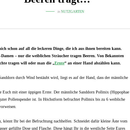
in
NUTZGARTEN
ich schon auf all die leckeren Dinge, die ich aus ihnen bereiten kann.
n-Damen – nur die weiblichen Sträucher tragen Beeren. Von Bekannten
chte tragen will oder man die „
Ernte
“ an einer Hand abzählen kann.
anddorn durch Wind bestäubt wird, liegt es auf der Hand, dass der männliche
ie Euch mit einer üppigen Ernte. Der männliche Sanddorn Pollmix (Hippophae
guter Pollenspender ist. In Höchstform befruchtet Pollmix bis zu 6 weibliche
vorweisen.
en, könnt Ihr bei der Befruchtung nachhelfen. Schneidet dafür kleine Äste vom
ser gefüllte Dose und Flasche. Diese hängt Ihr in die westliche Seite Eures