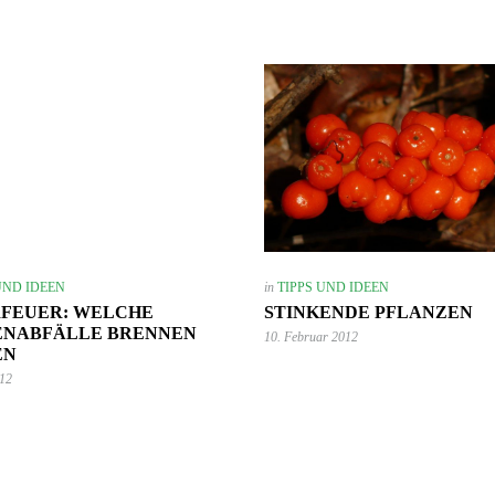
UND IDEEN
in
TIPPS UND IDEEN
RFEUER: WELCHE
STINKENDE PFLANZEN
ENABFÄLLE BRENNEN
10. Februar 2012
EN
012