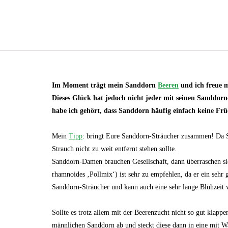
Im Moment trägt mein Sanddorn
Beeren
und ich freue m
Dieses Glück hat jedoch nicht jeder mit seinen Sanddor
habe ich gehört, dass Sanddorn häufig einfach keine Frü
Mein
Tipp
: bringt Eure Sanddorn-Sträucher zusammen! Da S
Strauch nicht zu weit entfernt stehen sollte.
Sanddorn-Damen brauchen Gesellschaft, dann überraschen s
rhamnoides ‚Pollmix‘) ist sehr zu empfehlen, da er ein sehr 
Sanddorn-Sträucher und kann auch eine sehr lange Blühzeit 
Sollte es trotz allem mit der Beerenzucht nicht so gut klapp
männlichen Sanddorn ab und steckt diese dann in eine mit Was