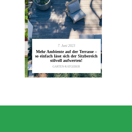
7. Juni 2023
en deinen
11.
Mehr Ambiente auf der Terrasse –
kannst
so einfach lässt sich der Sitzbereich
Gartenmöbel
ESTALTUNG
,
stilvoll aufwerten!
die wic
IDEEN
GARTEN-RATGEBER
TI