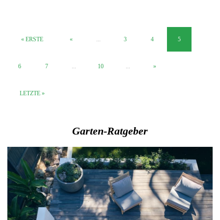
« ERSTE
«
...
3
4
5
6
7
...
10
...
»
LETZTE »
Garten-Ratgeber