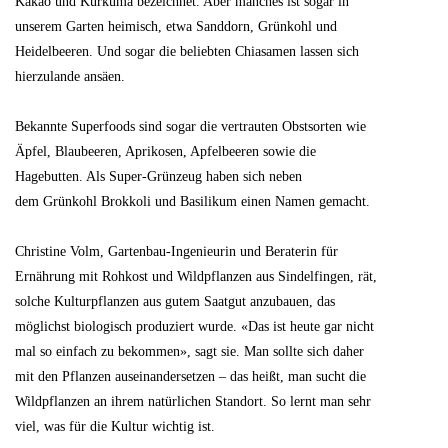
Kakao und Kurkuma bezeichnet. Aber manches ist sogar in
unserem Garten heimisch, etwa Sanddorn, Grünkohl und
Heidelbeeren. Und sogar die beliebten Chiasamen lassen sich
hierzulande ansäen.
Bekannte Superfoods sind sogar die vertrauten Obstsorten wie
Äpfel, Blaubeeren, Aprikosen, Apfelbeeren sowie die
Hagebutten. Als Super-Grünzeug haben sich neben
dem Grünkohl Brokkoli und Basilikum einen Namen gemacht.
Christine Volm, Gartenbau-Ingenieurin und Beraterin für
Ernährung mit Rohkost und Wildpflanzen aus Sindelfingen, rät,
solche Kulturpflanzen aus gutem Saatgut anzubauen, das
möglichst biologisch produziert wurde. «Das ist heute gar nicht
mal so einfach zu bekommen», sagt sie. Man sollte sich daher
mit den Pflanzen auseinandersetzen – das heißt, man sucht die
Wildpflanzen an ihrem natürlichen Standort. So lernt man sehr
viel, was für die Kultur wichtig ist.