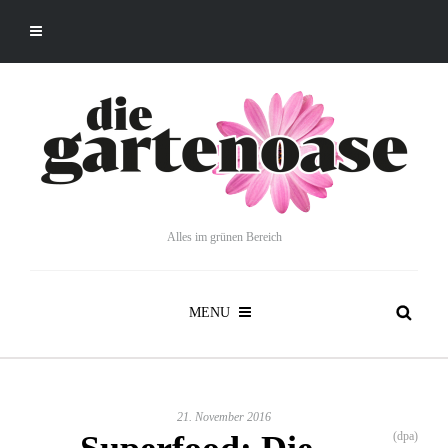
Alles im grünen Bereich
MENU
21. November 2016
(dpa)