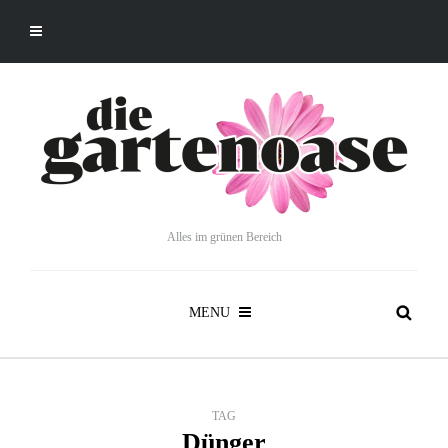
Alles im grünen Bereich
MENU
TAG
Dünger