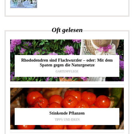
Oft gelesen
Rhododendren sind Flachwurzler – oder: Mit dem
Spaten gegen die Naturgesetze
GARTENPFLEGE
Stinkende Pflanzen
TIPPS UND IDEEN