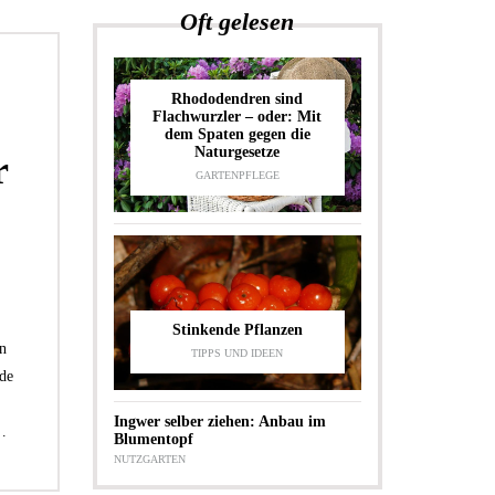
Oft gelesen
Rhododendren sind
Flachwurzler – oder: Mit
dem Spaten gegen die
Naturgesetze
r
GARTENPFLEGE
Stinkende Pflanzen
en
TIPPS UND IDEEN
de
Ingwer selber ziehen: Anbau im
…
Blumentopf
NUTZGARTEN