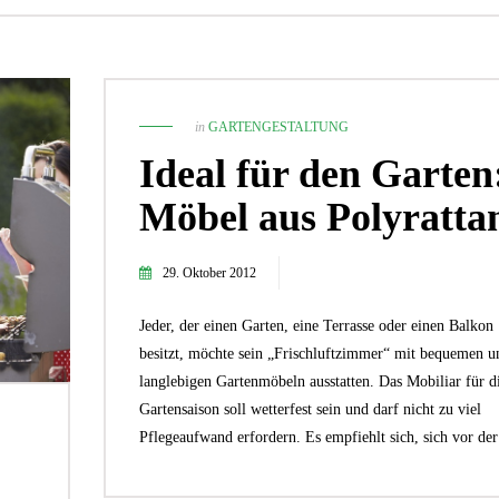
in
GARTENGESTALTUNG
Ideal für den Garten
Möbel aus Polyratta
29. Oktober 2012
Jeder, der einen Garten, eine Terrasse oder einen Balkon
2. September 2024
besitzt, möchte sein „Frischluftzimmer“ mit bequemen u
Wie du mit Kunstpflanz
29. April 2019
Garten verschönern 
langlebigen Gartenmöbeln ausstatten. Das Mobiliar für d
9 Tipps: So wird die Gartenparty
GARTEN-RATGEBER
,
GARTENG
ein voller Erfolg
Gartensaison soll wetterfest sein und darf nicht zu viel
TIPPS UND IDEEN
PFLANZEN
,
TIPPS UND 
Pflegeaufwand erfordern. Es empfiehlt sich, sich vor d