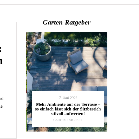
Garten-Ratgeber
:
n
7. Juni 2023
nd
en deinen
11.
Mehr Ambiente auf der Terrasse –
kannst
ie
so einfach lässt sich der Sitzbereich
Gartenmöbel
ESTALTUNG
,
stilvoll aufwerten!
die wic
IDEEN
GARTEN-RATGEBER
TI
er…