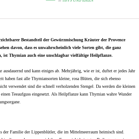
in
TIPPS UND IDEEN
verzichtbarer Bestandteil der Gewürzmischung Kräuter der Provence
en davon, dass es unwahrscheinlich viele Sorten gibt, die ganz
 ist Thymian auch eine unschlagbar vielfältige Heilpflanze.
ausdauernd und kann einiges ab. Mehrjährig, wie er ist, duftet er jedes Jahr
it haben fast alle Thymiansorten kleine, rosa Blüten, die sich ebenso
nicht verwendet sind die schnell verholzenden Stengel. Da werden die kleinen
ür einen Teeaufguss eingesetzt. Als Heilpflanze kann Thymian wahre Wunder
mungsorgane.
 der Familie der Lippenblütler, die im Mittelmeerraum heimisch sind.