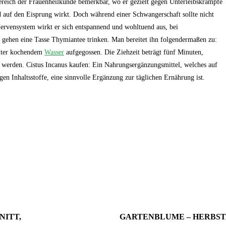
reich der Frauenheilkunde bemerkbar, wo er gezielt gegen Unterleibskrämpfe
 auf den Eisprung wirkt. Doch während einer Schwangerschaft sollte nicht
rvensystem wirkt er sich entspannend und wohltuend aus, bei
 gehen eine Tasse Thymiantee trinken. Man bereitet ihn folgendermaßen zu:
liter kochendem
Wasser
aufgegossen. Die Ziehzeit beträgt fünf Minuten,
2. September 2024
Wie du mit Kunstpflanz
 werden. Cistus Incanus kaufen: Ein Nahrungsergänzungsmittel, welches auf
11. November 2022
Garten verschönern 
Gartenmöbel winterfest machen –
gen Inhaltsstoffe, eine sinnvolle Ergänzung zur täglichen Ernährung ist.
GARTEN-RATGEBER
,
GARTENG
die wichtigsten Aufgaben
TIPPS UND IDEEN
PFLANZEN
,
TIPPS UND 
NITT,
GARTENBLUME – HERBS