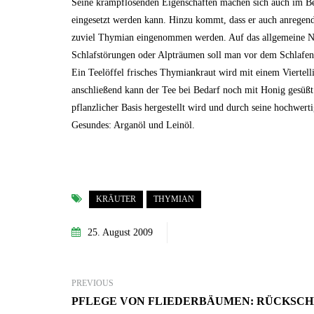
Seine krampflösenden Eigenschaften machen sich auch im Be
eingesetzt werden kann. Hinzu kommt, dass er auch anregend
zuviel Thymian eingenommen werden. Auf das allgemeine Ne
Schlafstörungen oder Alpträumen soll man vor dem Schlafen
Ein Teelöffel frisches Thymiankraut wird mit einem Viertel
7. Juni 2023
anschließend kann der Tee bei Bedarf noch mit Honig gesüßt
Mehr Ambiente auf der Terrasse –
so einfach lässt sich der Sitzbereich
pflanzlicher Basis hergestellt wird und durch seine hochwerti
stilvoll aufwerten!
Gesundes: Arganöl und Leinöl.
GARTEN-RATGEBER
KRÄUTER
THYMIAN
25. August 2009
PREVIOUS
PFLEGE VON FLIEDERBÄUMEN: RÜCKSCH