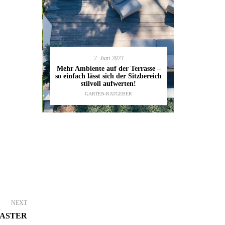
7. Juni 2023
en deinen
11.
Mehr Ambiente auf der Terrasse –
kannst
so einfach lässt sich der Sitzbereich
Gartenmöbel
ESTALTUNG
,
stilvoll aufwerten!
die wic
IDEEN
GARTEN-RATGEBER
TI
NEXT
TASTER