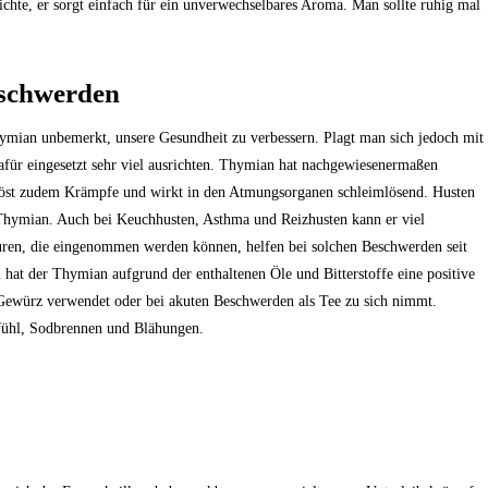
ichte, er sorgt einfach für ein unverwechselbares Aroma. Man sollte ruhig mal
eschwerden
ymian unbemerkt, unsere Gesundheit zu verbessern. Plagt man sich jedoch mit
afür eingesetzt sehr viel ausrichten. Thymian hat nachgewiesenermaßen
löst zudem Krämpfe und wirkt in den Atmungsorganen schleimlösend. Husten
 Thymian. Auch bei Keuchhusten, Asthma und Reizhusten kann er viel
uren, die eingenommen werden können, helfen bei solchen Beschwerden seit
hat der Thymian aufgrund der enthaltenen Öle und Bitterstoffe eine positive
 Gewürz verwendet oder bei akuten Beschwerden als Tee zu sich nimmt.
fühl, Sodbrennen und Blähungen.