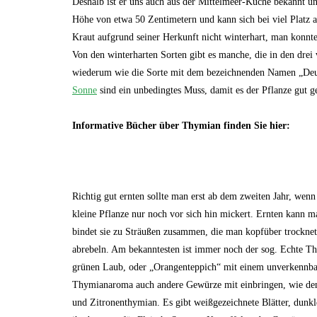
Deshalb ist er uns auch aus der Mittelmeer-Küche bekannt un
Höhe von etwa 50 Zentimetern und kann sich bei viel Platz a
Kraut aufgrund seiner Herkunft nicht winterhart, man konnte 
Von den winterharten Sorten gibt es manche, die in den drei 
wiederum wie die Sorte mit dem bezeichnenden Namen „Deu
Sonne
sind ein unbedingtes Muss, damit es der Pflanze gut ge
Informative Bücher über Thymian finden Sie hier:
Richtig gut ernten sollte man erst ab dem zweiten Jahr, wenn
kleine Pflanze nur noch vor sich hin mickert. Ernten kann m
bindet sie zu Sträußen zusammen, die man kopfüber trocknet
abrebeln. Am bekanntesten ist immer noch der sog. Echte T
grünen Laub, oder „Orangenteppich“ mit einem unverkennba
Thymianaroma auch andere Gewürze mit einbringen, wie d
und Zitronenthymian. Es gibt weißgezeichnete Blätter, dunkl