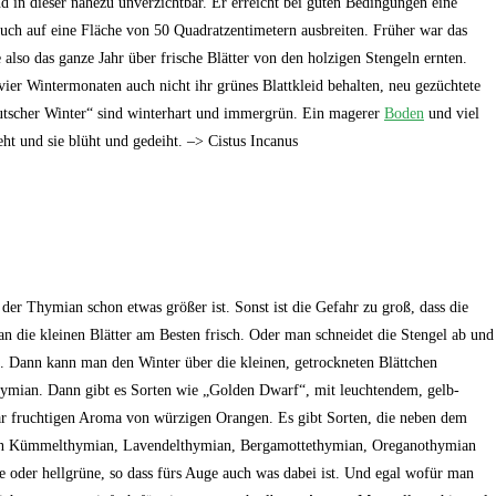
d in dieser nahezu unverzichtbar. Er erreicht bei guten Bedingungen eine
uch auf eine Fläche von 50 Quadratzentimetern ausbreiten. Früher war das
also das ganze Jahr über frische Blätter von den holzigen Stengeln ernten.
vier Wintermonaten auch nicht ihr grünes Blattkleid behalten, neu gezüchtete
tscher Winter“ sind winterhart und immergrün. Ein magerer
Boden
und viel
ht und sie blüht und gedeiht. –> Cistus Incanus
 der Thymian schon etwas größer ist. Sonst ist die Gefahr zu groß, dass die
an die kleinen Blätter am Besten frisch. Oder man schneidet die Stengel ab und
. Dann kann man den Winter über die kleinen, getrockneten Blättchen
hymian. Dann gibt es Sorten wie „Golden Dwarf“, mit leuchtendem, gelb-
r fruchtigen Aroma von würzigen Orangen. Es gibt Sorten, die neben dem
en Kümmelthymian, Lavendelthymian, Bergamottethymian, Oreganothymian
e oder hellgrüne, so dass fürs Auge auch was dabei ist. Und egal wofür man