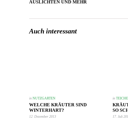
AUSLICHTEN UND MEHR
Auch interessant
in
NUTZGARTEN
in
TEICH
WELCHE KRÄUTER SIND
KRÄUT
WINTERHART?
SO SC
12. Dezember 2013
17. Juli 20