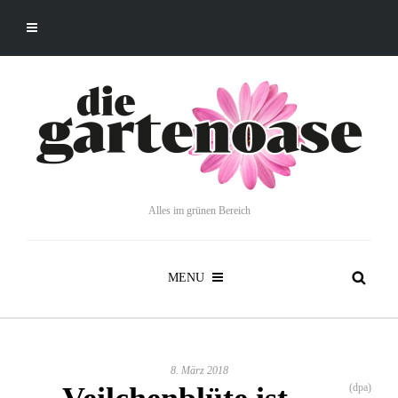
Alles im grünen Bereich
MENU
8. März 2018
(dpa)