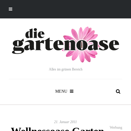
Alles im grünen Bereich
MENU
21. Januar 2011
Werbung