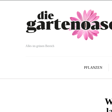
Alles im grünen Bereich
PFLANZEN
W
l