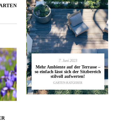
GARTEN
7. Juni 2023
en deinen
11.
Mehr Ambiente auf der Terrasse –
kannst
so einfach lässt sich der Sitzbereich
Gartenmöbel
ESTALTUNG
,
stilvoll aufwerten!
die wic
IDEEN
GARTEN-RATGEBER
TI
ER