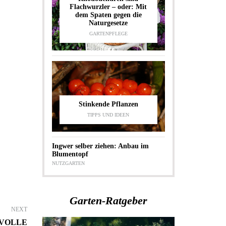
Flachwurzler – oder: Mit
dem Spaten gegen die
Naturgesetze
GARTENPFLEGE
Stinkende Pflanzen
TIPPS UND IDEEN
Ingwer selber ziehen: Anbau im
Blumentopf
NUTZGARTEN
Garten-Ratgeber
NEXT
 VOLLE