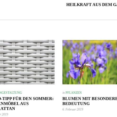
HEILKRAFT AUS DEM 
2. September 2024
Wie du mit Kunstpflanz
11. November 2022
Garten verschönern 
Gartenmöbel winterfest machen –
GARTEN-RATGEBER
,
GARTENG
die wichtigsten Aufgaben
TIPPS UND IDEEN
PFLANZEN
,
TIPPS UND 
NGESTALTUNG
in
PFLANZEN
-TIPP FÜR DEN SOMMER:
BLUMEN MIT BESONDER
ENMÖBEL AUS
BEDEUTUNG
RATTAN
6. Februar 2019
r 2019