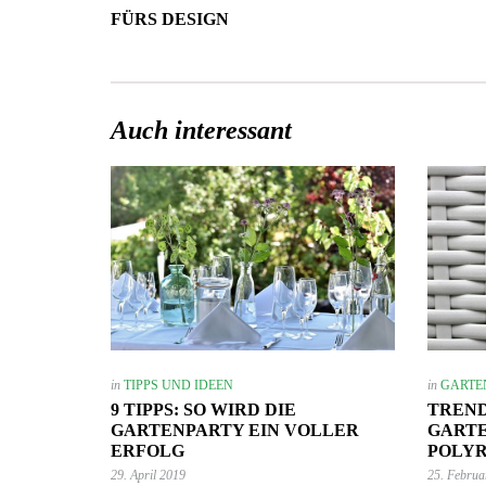
FÜRS DESIGN
Auch interessant
7. Juni 2023
Mehr Ambiente auf der Terrasse –
so einfach lässt sich der Sitzbereich
stilvoll aufwerten!
GARTEN-RATGEBER
in
TIPPS UND IDEEN
in
GARTE
9 TIPPS: SO WIRD DIE
TREND
GARTENPARTY EIN VOLLER
GART
ERFOLG
POLY
29. April 2019
25. Februa