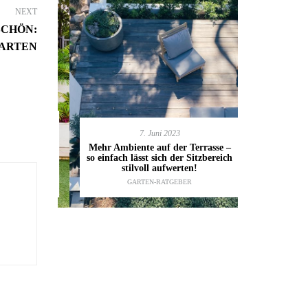
NEXT
CHÖN:
ARTEN
7. Juni 2023
en deinen
11.
Mehr Ambiente auf der Terrasse –
kannst
so einfach lässt sich der Sitzbereich
Gartenmöbel
ESTALTUNG
,
stilvoll aufwerten!
die wic
IDEEN
GARTEN-RATGEBER
TI