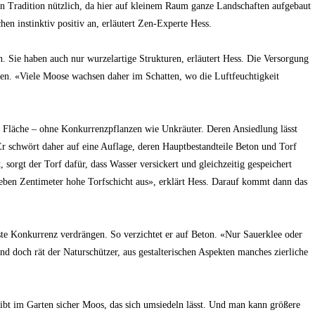
hen Tradition nützlich, da hier auf kleinem Raum ganze Landschaften aufgebaut
n instinktiv positiv an, erläutert Zen-Experte Hess.
n. Sie haben auch nur wurzelartige Strukturen, erläutert Hess. Die Versorgung
den. «Viele Moose wachsen daher im Schatten, wo die Luftfeuchtigkeit
ie Fläche – ohne Konkurrenzpflanzen wie Unkräuter. Deren Ansiedlung lässt
 Er schwört daher auf eine Auflage, deren Hauptbestandteile Beton und Torf
 sorgt der Torf dafür, dass Wasser versickert und gleichzeitig gespeichert
eben Zentimeter hohe Torfschicht aus», erklärt Hess. Darauf kommt dann das
te Konkurrenz verdrängen. So verzichtet er auf Beton. «Nur Sauerklee oder
d doch rät der Naturschützer, aus gestalterischen Aspekten manches zierliche
 gibt im Garten sicher Moos, das sich umsiedeln lässt. Und man kann größere