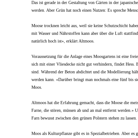
Das ist gerade in der Gestaltung von Gärten in der japanisc
werden. Aber Grün hat noch einen Nutzen: Es spreche Mensche
Moose trocknen leicht aus, weil sie keine Schutzschicht habe
mit Wasser und Nährstoffen kann aber über die Luft stattfin
natürlich hoch ist», erklärt Altmoos.
Voraussetzung für die Anlage eines Moosgartens ist eine fre
sich mit einer Vliesdecke nicht gut verhindern, findet Hess.
sind. Während der Beton abdichtet und die Modellierung hält,
werden kann. «Darüber bringt man nochmals eine fünf bis si
Moos.
Altmoos hat die Erfahrung gemacht, dass die Moose die meis
Farne, die stören, müssen ab und an mal entfernt werden.» Un
Farn bewusst zwischen den grünen Polstern stehen zu lassen.
Moos als Kulturpflanze gibt es in Spezialbetrieben. Aber es