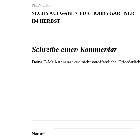
PREVIOUS
SECHS AUFGABEN FÜR HOBBYGÄRTNER
IM HERBST
Schreibe einen Kommentar
7. Juni 2023
Deine E-Mail-Adresse wird nicht veröffentlicht.
Erforderlic
Mehr Ambiente auf der Terrasse –
so einfach lässt sich der Sitzbereich
stilvoll aufwerten!
GARTEN-RATGEBER
Name
*