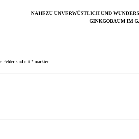
NAHEZU UNVERWÜSTLICH UND WUNDERS
GINKGOBAUM IM G
2. September 2024
he Felder sind mit
*
markiert
Wie du mit Kunstpflanz
11. November 2022
Garten verschönern 
Gartenmöbel winterfest machen –
GARTEN-RATGEBER
,
GARTENG
die wichtigsten Aufgaben
TIPPS UND IDEEN
PFLANZEN
,
TIPPS UND 