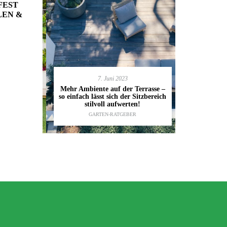
FEST
LEN &
7. Juni 2023
en deinen
11.
Mehr Ambiente auf der Terrasse –
kannst
so einfach lässt sich der Sitzbereich
Gartenmöbel
ESTALTUNG
,
stilvoll aufwerten!
die wic
IDEEN
GARTEN-RATGEBER
TI