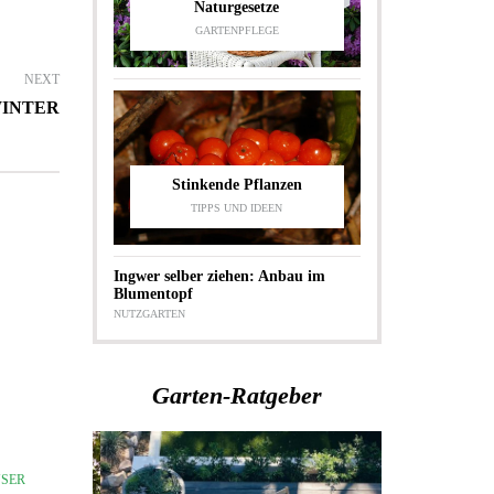
Naturgesetze
GARTENPFLEGE
NEXT
WINTER
Stinkende Pflanzen
TIPPS UND IDEEN
Ingwer selber ziehen: Anbau im
Blumentopf
NUTZGARTEN
Garten-Ratgeber
SER