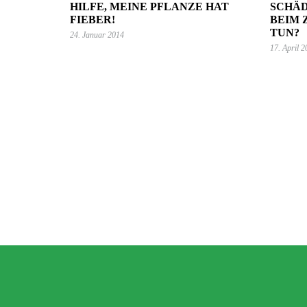
HILFE, MEINE PFLANZE HAT
SCHÄD
FIEBER!
BEIM 
TUN?
24. Januar 2014
17. April 
7. Juni 2023
Mehr Ambiente auf der Terrasse –
so einfach lässt sich der Sitzbereich
stilvoll aufwerten!
GARTEN-RATGEBER