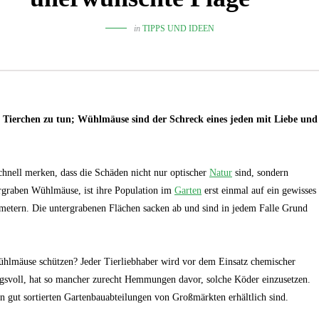
in
TIPPS UND IDEEN
n Tierchen zu tun; Wühlmäuse sind der Schreck eines jeden mit Liebe und
hnell merken, dass die Schäden nicht nur optischer
Natur
sind, sondern
rgraben Wühlmäuse, ist ihre Population im
Garten
erst einmal auf ein gewisses
etern. Die untergrabenen Flächen sacken ab und sind in jedem Falle Grund
ühlmäuse schützen? Jeder Tierliebhaber wird vor dem Einsatz chemischer
svoll, hat so mancher zurecht Hemmungen davor, solche Köder einzusetzen.
in gut sortierten Gartenbauabteilungen von Großmärkten erhältlich sind.