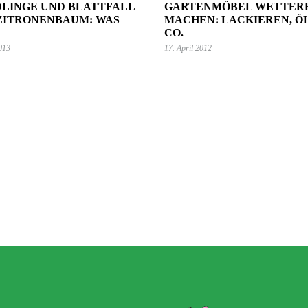
LINGE UND BLATTFALL
GARTENMÖBEL WETTER
ZITRONENBAUM: WAS
MACHEN: LACKIEREN, Ö
CO.
2013
17. April 2012
2. September 2024
Wie du mit Kunstpflanz
11. November 2022
Garten verschönern 
Gartenmöbel winterfest machen –
GARTEN-RATGEBER
,
GARTENG
die wichtigsten Aufgaben
TIPPS UND IDEEN
PFLANZEN
,
TIPPS UND 