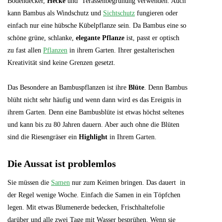
Bodendecker,
Hecke
und Terassenbegrünung verwenden. Auch
kann Bambus als Windschutz und
Sichtschutz
fungieren oder
einfach nur eine hübsche Kübelpflanze sein. Da Bambus eine so
schöne grüne, schlanke,
elegante Pflanze
ist, passt er optisch
zu fast allen
Pflanzen
in ihrem Garten. Ihrer gestalterischen
Kreativität sind keine Grenzen gesetzt.
Das Besondere an Bambuspflanzen ist ihre
Blüte
. Denn Bambus
blüht nicht sehr häufig und wenn dann wird es das Ereignis in
ihrem Garten. Denn eine Bambusblüte ist etwas höchst seltenes
und kann bis zu 80 Jahren dauern. Aber auch ohne die Blüten
sind die Riesengräser ein
Highlight
in Ihrem Garten.
Die Aussat ist problemlos
Sie müssen die
Samen
nur zum Keimen bringen. Das dauert in
der Regel wenige Woche. Einfach die Samen in ein Töpfchen
legen. Mit etwas Blumenerde bedecken, Frischhaltefolie
darüber und alle zwei Tage mit Wasser besprühen. Wenn sie