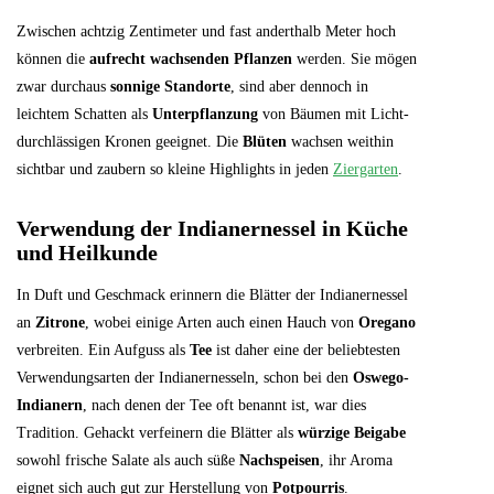
Zwischen achtzig Zentimeter und fast anderthalb Meter hoch
können die
aufrecht wachsenden Pflanzen
werden. Sie mögen
zwar durchaus
sonnige Standorte
, sind aber dennoch in
leichtem Schatten als
Unterpflanzung
von Bäumen mit Licht-
durchlässigen Kronen geeignet. Die
Blüten
wachsen weithin
sichtbar und zaubern so kleine Highlights in jeden
Ziergarten
.
Verwendung der Indianernessel in Küche
und Heilkunde
In Duft und Geschmack erinnern die Blätter der Indianernessel
an
Zitrone
, wobei einige Arten auch einen Hauch von
Oregano
verbreiten. Ein Aufguss als
Tee
ist daher eine der beliebtesten
Verwendungsarten der Indianernesseln, schon bei den
Oswego-
Indianern
, nach denen der Tee oft benannt ist, war dies
Tradition. Gehackt verfeinern die Blätter als
würzige Beigabe
sowohl frische Salate als auch süße
Nachspeisen
, ihr Aroma
eignet sich auch gut zur Herstellung von
Potpourris
.