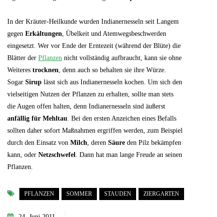
In der Kräuter-Heilkunde wurden Indianernesseln seit Langem
gegen
Erkältungen
, Übelkeit und Atemwegsbeschwerden
eingesetzt. Wer vor Ende der Erntezeit (während der Blüte) die
Blätter der
Pflanzen
nicht vollständig aufbraucht, kann sie ohne
Weiteres
trocknen
, denn auch so behalten sie ihre Würze.
Sogar
Sirup
lässt sich aus Indianernesseln kochen. Um sich den
vielseitigen Nutzen der Pflanzen zu erhalten, sollte man stets
die Augen offen halten, denn Indianernesseln sind äußerst
anfällig für Mehltau
. Bei den ersten Anzeichen eines Befalls
sollten daher sofort Maßnahmen ergriffen werden, zum Beispiel
durch den Einsatz von
Milch
, deren
Säure
den Pilz bekämpfen
kann, oder
Netzschwefel
. Dann hat man lange Freude an seinen
Pflanzen.
PFLANZEN
SOMMER
STAUDEN
ZIERGARTEN
24. Juni 2011